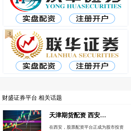
财盛证券平台 相关话题
天津期货配资 西安股票配资平台：助力股市投资，实现财富梦想
在西安，股票配资平台正成为股市投资