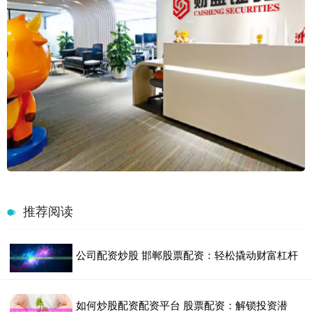
推荐阅读
公司配资炒股 邯郸股票配资：轻松撬动财富杠杆
如何炒股配资配资平台 股票配资：解锁投资潜