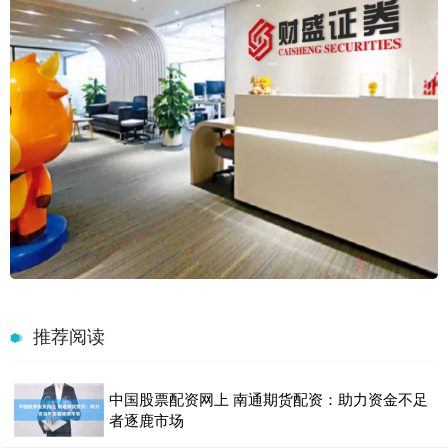
推荐阅读
中国股票配资网上 南通期货配资：助力资金不足
者逐鹿市场