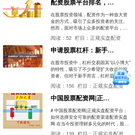
配资股票平台排名，安全正规平台推荐
在股票投资领域，配资作为一种放大资
金的方式，吸引了众多投资者的关注。
然而，面对市场上众多的配资平台，如
何选择安全正规的平台成为投资者的核
阅读：
52
栏目：
正规实盘配资
心关切。本文将基于市场调....
申请股票杠杆：新手入门指南与风险提示
在股市投资中，杠杆交易因其“以小博大”
的特性，吸引了不少希望扩大收益的投
资者。但对于新手而言，杠杆是一把双
刃剑，既能放大收益，也会成倍放大亏
阅读：
156
栏目：
正规实盘配资
损。本文将为新手梳理....
中国股票配资网|正规实盘配资平台
# 中国股票配资网|正规实盘配资平台：
如何选择安全可靠的配资渠道配资实盘
网 在当今投资理财多元化的时代，股票
配资作为一种杠杆投资工具，正受到越
阅读：
139
栏目：
正规实盘配资