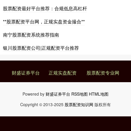
股票配资最好平台推荐：合规低息高杠杆
**股票配资平台网，正规实盘资金撮合**
南宁股票配资系统推荐指南
银川股票配资公司|正规配资平台推荐
财盛证券平台
正规实盘配资
股票配资专业网
Powered by
财盛证券平台
RSS地图
HTML地图
Copyright
© 2013-2025
股票配资知识网
版权所有