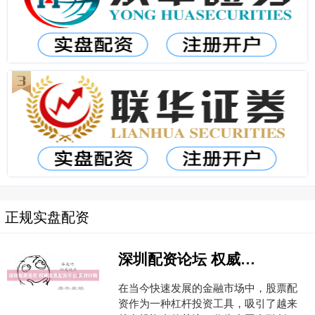
正规实盘配资
深圳配资论坛 权威股票配资平台 实时行情
在当今快速发展的金融市场中，股票配
资作为一种杠杆投资工具，吸引了越来