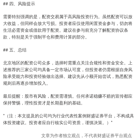
## 四、风险提示
需要特别强调的是，配资交易属于高风险投资行为。虽然配资可以放
大收益，但同样会放大亏损。投资者应仅使用闲置资金参与，切勿将
生活必需资金或借款用于配资。建议在参与前充分了解配资协议条
款，特别是关于强制平仓和费用计算的部分。
## 五、总结
北京地区的配资公司众多，选择时需重点关注合规性和资金安全。上
述推荐的三家公司均具备一定市场认可度，但投资者仍需根据自身风
险承受能力和投资经验做出选择。建议先从小额开始尝试，熟悉配资
规则后再逐步增加投入。
最后提醒：股市有风险，配资需谨慎。任何承诺稳赚不赔的宣传都应
保持警惕，理性投资才是长期盈利的基础。
*（注：本文提及的公司均为行业代表性案例财盛证券平台，不构成具
体投资建议。投资者应自行核实公司资质，谨慎决策。）*
文章为作者独立观点，不代表财盛证券平台观点