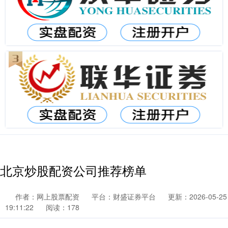
北京炒股配资公司推荐榜单
作者：网上股票配资
平台：财盛证券平台
更新：2026-05-25
19:11:22
阅读：178