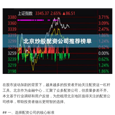
在股市波动加剧的背景下，越来越多的投资者开始关注配资这一杠杆
工具。北京作为金融中心，汇聚了众多配资公司，但质量参差不齐。
本文基于行业调研和用户反馈，为您梳理北京地区值得关注的配资公
司榜单，帮助投资者做出更明智的选择。
## 一、选择配资公司的核心标准