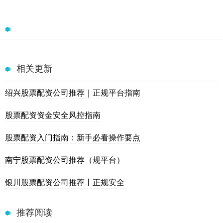
相关更新
绍兴股票配资公司推荐｜正规平台指南
股票配资资金安全风控指南
股票配资入门指南：新手必看操作要点
南宁股票配资公司推荐（规平台）
银川股票配资公司推荐丨正规安全
推荐阅读