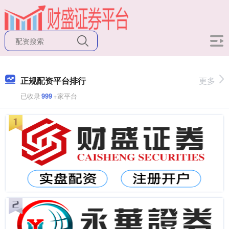
正规配资平台排行
更多
已收录
999
+家平台