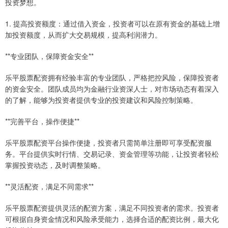
投资梦想。
1. 提高投资额度：通过借入资金，投资者可以在原有资金的基础上增
加投资额度，从而扩大交易规模，提高利润潜力。
**专业团队，保障资金安全**
乐平股票配资拥有经验丰富的专业团队，严格把控风险，保障投资者
的资金安全。团队成员均为金融行业资深人士，对市场动态有着深入
的了解，能够为投资者提供专业的投资建议和风险控制策略。
**完善平台，操作便捷**
乐平股票配资平台操作便捷，投资者只需简单注册即可享受配资服
务。平台提供实时行情、交易记录、资金管理等功能，让投资者轻松
掌握投资动态，及时调整策略。
**灵活配资，满足不同需求**
乐平股票配资提供灵活的配资方案，满足不同投资者的需求。投资者
可根据自身资金情况和风险承受能力，选择合适的配资比例，最大化