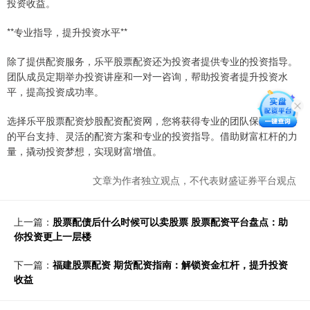
投资收益。
**专业指导，提升投资水平**
除了提供配资服务，乐平股票配资还为投资者提供专业的投资指导。
团队成员定期举办投资讲座和一对一咨询，帮助投资者提升投资水
平，提高投资成功率。
选择乐平股票配资炒股配资配资网，您将获得专业的团队保障、完善
的平台支持、灵活的配资方案和专业的投资指导。借助财富杠杆的力
量，撬动投资梦想，实现财富增值。
文章为作者独立观点，不代表财盛证券平台观点
上一篇：
股票配债后什么时候可以卖股票 股票配资平台盘点：助
你投资更上一层楼
下一篇：
福建股票配资 期货配资指南：解锁资金杠杆，提升投资
收益